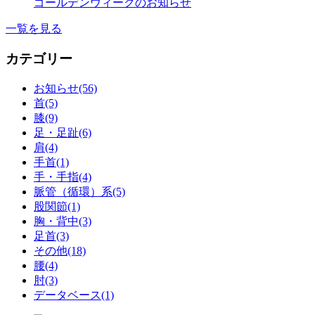
ゴールデンウィークのお知らせ
一覧を見る
カテゴリー
お知らせ(56)
首(5)
膝(9)
足・足趾(6)
肩(4)
手首(1)
手・手指(4)
脈管（循環）系(5)
股関節(1)
胸・背中(3)
足首(3)
その他(18)
腰(4)
肘(3)
データベース(1)