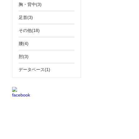
胸・背中(3)
足首(3)
その他(18)
腰(4)
肘(3)
データベース(1)