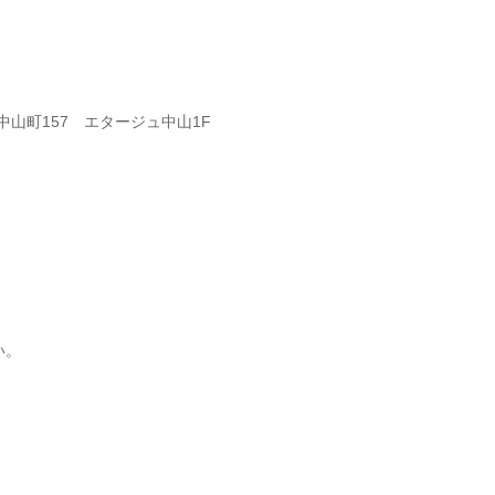
区中山町157 エタージュ中山1F
い。