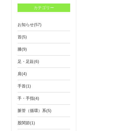
カテゴリー
お知らせ(57)
首(5)
膝(9)
足・足趾(6)
肩(4)
手首(1)
手・手指(4)
脈管（循環）系(5)
股関節(1)