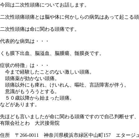
今回は二次性頭痛についてお話します。
二次性頭痛頭痛とは脳や体に何かしらの病気はあって起こる頭
二次性頭痛は命に関わる頭痛です。
代表的な病気は・・・
くも膜下出血、脳溢血、脳腫瘍、髄膜炎です。
症状の特徴」は・・・
今まで経験したことのない激しい頭痛。
頭痛薬が効かない頭痛。
頭痛以外にも痺れ、けいれん、嘔吐、言語障害が伴う。
意識がもうろうとする。
５０歳以降から始まった頭痛。
などがあります。
先ほども言いましたが命に関わる頭痛ですので自己判断せず、
有限会社とわ 大沢接骨院
住所 〒266-0011 神奈川県横浜市緑区中山町157 エタージ