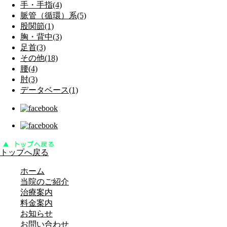
手・手指(4)
脈管（循環）系(5)
股関節(1)
胸・背中(3)
足首(3)
その他(18)
腰(4)
肘(3)
データベース(1)
トップへ戻る
ホーム
当院のご紹介
治療案内
料金案内
お知らせ
お問い合わせ