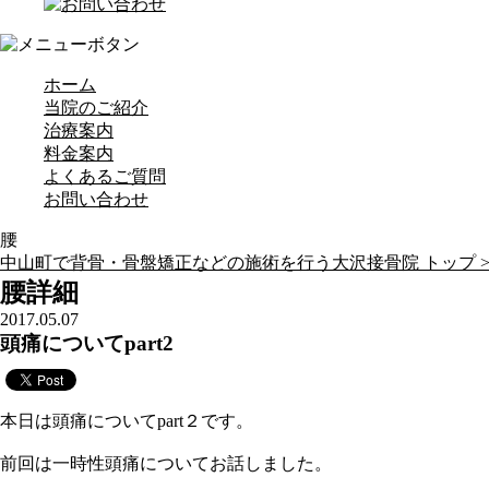
ホーム
当院のご紹介
治療案内
料金案内
よくあるご質問
お問い合わせ
腰
中山町で背骨・骨盤矯正などの施術を行う大沢接骨院 トップ 
腰詳細
2017.05.07
頭痛についてpart2
本日は頭痛についてpart２です。
前回は一時性頭痛についてお話しました。