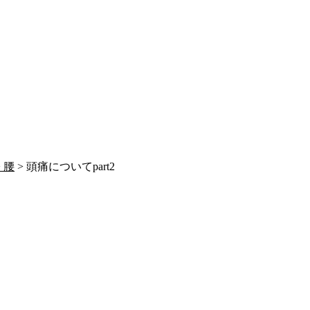
>
腰
> 頭痛についてpart2