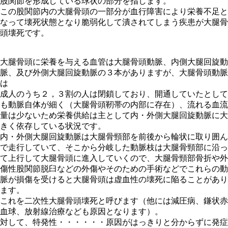
股関節を形成している球状の部分を指します。
この股関節内の大腿骨頭の一部分が血行障害により栄養不足と
なって壊死状態となり脆弱化して潰されてしまう疾患が大腿骨
頭壊死です。
大腿骨頭に栄養を与える血管は大腿骨頭動脈、内側大腿回旋動
脈、及び外側大腿回旋動脈の３本がありますが、大腿骨頭動脈
は
成人のうち２，３割の人は閉鎖しており、開通していたとして
も動脈自体が細く（大腿骨頭靭帯の内部に存在）、流れる血流
量は少ないため栄養供給は主として内・外側大腿回旋動脈に大
きく依存している状況です。
内・外側大腿回旋動脈は大腿骨頸部を前後から輪状に取り囲ん
で走行していて、そこから分岐した動脈枝は大腿骨頸部に沿っ
て上行して大腿骨頭に進入していくので、大腿骨頸部骨折や外
傷性股関節脱臼などの外傷やそのための手術などでこれらの動
脈が損傷を受けると大腿骨頭は虚血性の壊死に陥ることがあり
ます。
これを二次性大腿骨頭壊死と呼びます（他には減圧病、鎌状赤
血球、放射線治療なども原因となります）。
対して、特発性・・・・・・原因がはっきりと分からずに発症