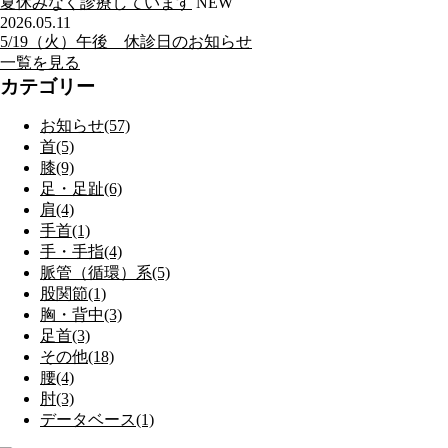
夏休みなく診療しています
NEW
2026.05.11
5/19（火）午後 休診日のお知らせ
一覧を見る
カテゴリー
お知らせ(57)
首(5)
膝(9)
足・足趾(6)
肩(4)
手首(1)
手・手指(4)
脈管（循環）系(5)
股関節(1)
胸・背中(3)
足首(3)
その他(18)
腰(4)
肘(3)
データベース(1)