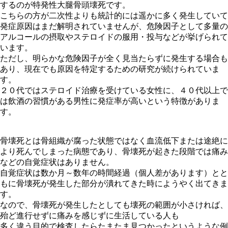
するのが特発性大腿骨頭壊死です。
こちらの方が二次性よりも統計的には遥かに多く発生していて
発症原因はまだ解明されていませんが、危険因子として多量の
アルコールの摂取やステロイドの服用・投与などが挙げられて
います。
ただし、明らかな危険因子が全く見当たらずに発生する場合も
あり、現在でも原因を特定するための研究が続けられていま
す。
２０代ではステロイド治療を受けている女性に、４０代以上で
は飲酒の習慣がある男性に発症率が高いという特徴がありま
す。
骨壊死とは骨組織が腐った状態ではなく血流低下または途絶に
より死んでしまった病態であり、骨壊死が起きた段階では痛み
などの自覚症状はありません。
自覚症状は数か月～数年の時間経過（個人差があります）とと
もに骨壊死が発生した部分が潰れてきた時にようやく出てきま
す。
なので、骨壊死が発生したとしても壊死の範囲が小さければ、
殆ど進行せずに痛みを感じずに生活している人も
多く違う目的で検査したらたまたま見つかったというような例