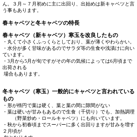
ん。３月～７月初めに主に出回り、出始めは新キャベツと言
う事もあります。
春キャベツと冬キャベツの特
長
春キャベツ（新キャベツ）寒玉を改良したもの
・丸くて小さくふっくらとしており、葉が薄くやわらかい。
・水分が多く甘味があるのでサラダ等の生食や浅漬けに向い
ています。
・3月から5月が旬ですがその年の気候によっては6月頃まで
出荷される
場合もあります。
冬キャベツ（寒玉）一般的にキャベツと言われている
もの
・形が楕円で葉は硬く、葉と葉の間に隙間がない
・葉は硬いが甘みもあるので生食（千切り）でも、加熱調理
（野菜炒め・ロールキャベツ）にも向いています。
・秋から初春頃までスーパーに多く出回りますが甘みを増す
２月頃が