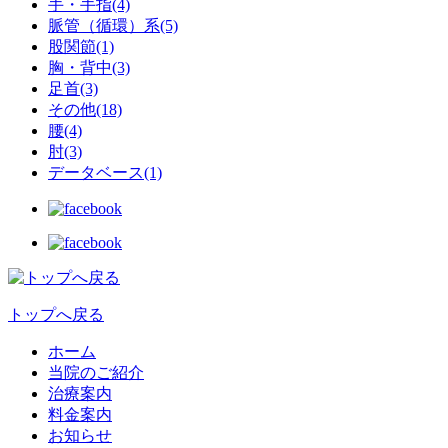
手・手指(4)
脈管（循環）系(5)
股関節(1)
胸・背中(3)
足首(3)
その他(18)
腰(4)
肘(3)
データベース(1)
トップへ戻る
ホーム
当院のご紹介
治療案内
料金案内
お知らせ