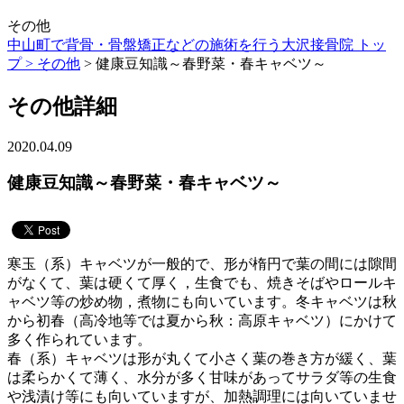
その他
中山町で背骨・骨盤矯正などの施術を行う大沢接骨院 トッ
プ >
その他
> 健康豆知識～春野菜・春キャベツ～
その他詳細
2020.04.09
健康豆知識～春野菜・春キャベツ～
寒玉（系）キャベツが一般的で、形が楕円で葉の間には隙間
がなくて、葉は硬くて厚く，生食でも、焼きそばやロールキ
ャベツ等の炒め物，煮物にも向いています。冬キャベツは秋
から初春（高冷地等では夏から秋：高原キャベツ）にかけて
多く作られています。
春（系）キャベツは形が丸くて小さく葉の巻き方が緩く、葉
は柔らかくて薄く、水分が多く甘味があってサラダ等の生食
や浅漬け等にも向いていますが、加熱調理には向いていませ