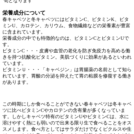
旬となります
栄養成分について
春キャベツと冬キャベツにはビタミンC、ビタミンK、ビタ
ミンU、カロテン、カリウム、食物繊維などの栄養素が豊富
に含まれています。
栄養成分の中でも特徴的なのは、ビタミンCとビタミンUで
す。
ビタミンC・・・皮膚や血管の老化を防ぎ免疫力を高める働
きを持つ抗酸化ビタミン。美肌づくりに効果があるといわれ
ています。
ビタミンＵ・・・「キャベジン」は胃腸薬の名前として知ら
れています、胃酸の分泌を抑えたて胃の粘膜を修復する働き
があります。
この時期にしか食べることができない春キャベツは冬キャベ
ツに比べビタミンCやカロテンの含有量が多くなっていま
す。しかしキャベツ特有のビタミンUやビタミンCは、水に
溶けやすく熱にも弱いので出来る限り生で食べることをオス
スメします。食べ方としてはサラダだけでなくピクルスや生