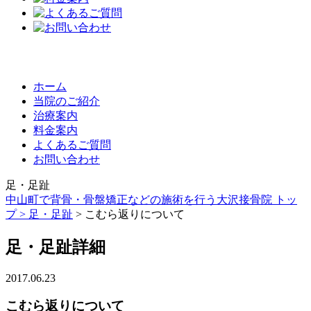
ホーム
当院のご紹介
治療案内
料金案内
よくあるご質問
お問い合わせ
足・足趾
中山町で背骨・骨盤矯正などの施術を行う大沢接骨院 トッ
プ >
足・足趾
> こむら返りについて
足・足趾詳細
2017.06.23
こむら返りについて