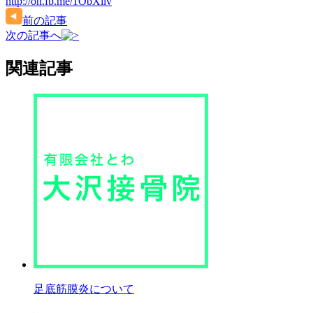
http://on.fb.me/1ObXilv
前の記事
次の記事へ
関連記事
足底筋膜炎について