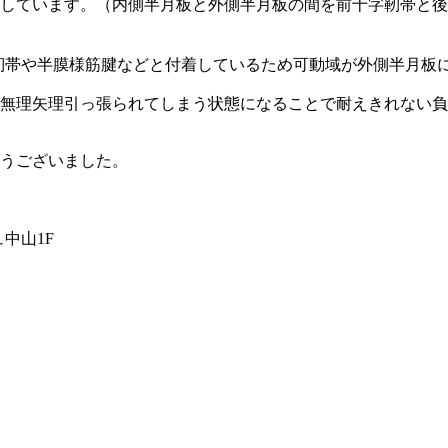
しています。（内側半月板と外側半月板の間を前十字靭帯と後十
靭帯や半膜様筋腱などと付着しているため可動域が外側半月板
無理矢理引っ張られてしまう状態になることで耐えきれない負
うございました。
ュ中山1F