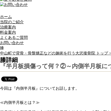
ホーム
当院のご紹介
治療案内
料金案内
よくあるご質問
お問い合わせ
膝
中山町で背骨・骨盤矯正などの施術を行う大沢接骨院 トップ 
膝詳細
『半月板損傷って何？②～内側半月板に
今回は『内側半月板』についてお話します。
≪内側半月板とは？≫