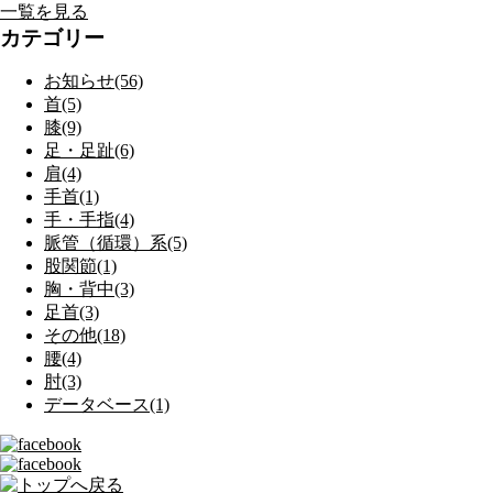
一覧を見る
カテゴリー
お知らせ(56)
首(5)
膝(9)
足・足趾(6)
肩(4)
手首(1)
手・手指(4)
脈管（循環）系(5)
股関節(1)
胸・背中(3)
足首(3)
その他(18)
腰(4)
肘(3)
データベース(1)