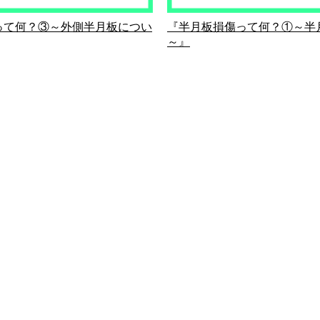
って何？③～外側半月板につい
『半月板損傷って何？①～半
～』