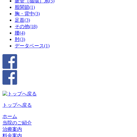
脈管（循環）系(5)
股関節(1)
胸・背中(3)
足首(3)
その他(18)
腰(4)
肘(3)
データベース(1)
トップへ戻る
ホーム
当院のご紹介
治療案内
料金案内