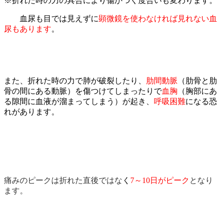
※折れた時の力の具合により傷がつく度合いも変わります。
血尿も目では見えずに
顕微鏡を使わなければ見れない血
尿もあります
。
また、折れた時の力で肺が破裂したり、
肋間動脈
（肋骨と肋
骨の間にある動脈）を傷つけてしまったりで
血胸
（胸部にあ
る隙間に血液が溜まってしまう）が起き、
呼吸困難
になる恐
れがあります。
痛みのピークは折れた直後ではな
く
7～10日がピーク
となり
ます。